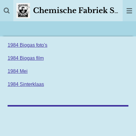
Ga
Chemische Fabriek SERVO Delden
direct
naar
de
hoofdinhoud
1984 Biogas foto's
1984 Biogas film
1984 Mei
1984 Sinterklaas