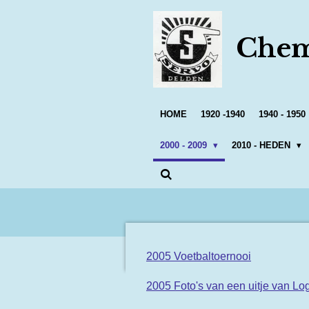
Ga
direct
Chem
naar
de
hoofdinhoud
HOME
1920 -1940
1940 - 1950
2000 - 2009
2010 - HEDEN
2005 Voetbaltoernooi
2005 Foto's van een uitje van Log